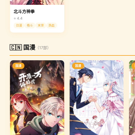
北斗方神拳
⭐ 4.4
日漫
格斗
末世
热血
🇨🇳 国漫
（17部）
国漫
国漫