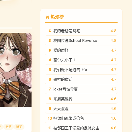
🍌 热漫榜
🍌
我的老爸是阿宅
4.8
🍌
校园传说School Reverse
4.8
🍌
爱的魔怪
4.7
4
高尔夫小子III
4.7
5
我们微不足道的正义
4.7
6
恶棍的童话
4.7
7
joker月性异变
4.7
8
东周英雄传
4.6
9
天天混混
4.6
10
把你们都染成〇色
4.6
爱
治愈
唯美
11
被邻国王子溺爱的反派女主
4.6