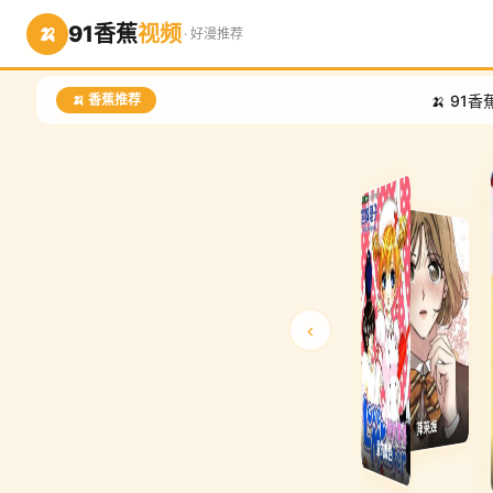
91香蕉
视频
🍌
· 好漫推荐
🍌 91香蕉视频 · 日漫
🍌 香蕉推荐
‹
战国骁刃Dullahan下弦的继承者
致茱莉
爱的