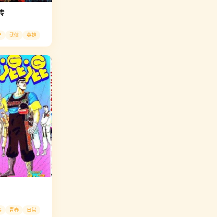
传
史
武侠
英雄
笑
青春
日常