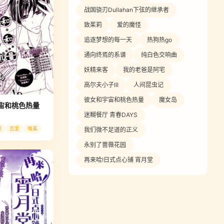
战国骁刃Dullahan下弦的继承者
致茱莉
爱的魔怪
追逐梦想的每一天
热狗热go
通向终焉的系谱
纯白色交响曲
妖精来客
我的老爸是阿宅
高尔夫小子III
人间昆虫记
彼女和宇宙和桃色热量
魔女岛
宙和桃色热量
迷糊餐厅 青春DAYS
幻
恋爱
唯美
我们微不足道的正义
永别了蔷薇花园
再来哈!日式点心铺 宵月堂