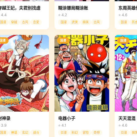
穿越王妃，夫君别找虐
糊涂镖局糊涂账
东周英雄
 4.4
⭐ 4.2
⭐ 4.6
国漫
穿越
古风
恋爱
国漫
武侠
搞笑
古风
国漫
历
国漫
国漫
国漫
封神录
电器小子
天天混混
 3.9
⭐ 4.1
⭐ 4.6
国漫
神话
玄幻
战斗
日漫
科幻
冒险
奇想
日漫
搞