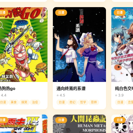
日漫
日漫
日漫
热狗热go
通向终焉的系谱
纯白色交
 4.4
⭐ 4.5
⭐ 3.9
日漫
美食
搞笑
治愈
日漫
奇幻
哲学
思辨
日漫
恋
日漫
日漫
日漫