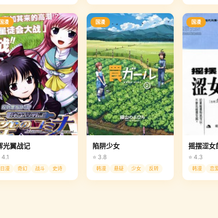
国漫
国漫
国漫
辉光翼战记
陷阱少女
摇摆涩女
 4.1
⭐ 3.8
⭐ 4.3
日漫
奇幻
战斗
史诗
韩漫
悬疑
少女
反转
韩漫
恋