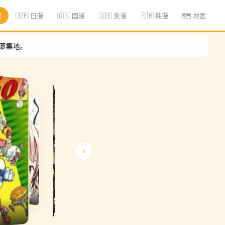
页
🇯🇵 日漫
🇨🇳 国漫
🇺🇸 美漫
🇰🇷 韩漫
🗺️ 地图
›
僵尸借贷
热狗热go