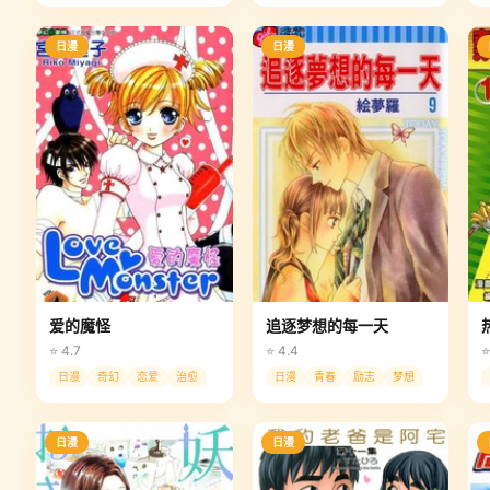
日漫
日漫
爱的魔怪
追逐梦想的每一天
⭐ 4.7
⭐ 4.4
⭐
日漫
奇幻
恋爱
治愈
日漫
青春
励志
梦想
日漫
日漫