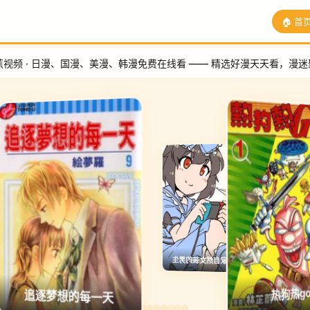
🏠 首
、国漫、美漫、韩漫免费在线看 —— 精选好漫天天看，漫迷聚集地。
在自家自然女装的男生
黑崎同学只想独占我
魔怪
追逐梦想的每一天