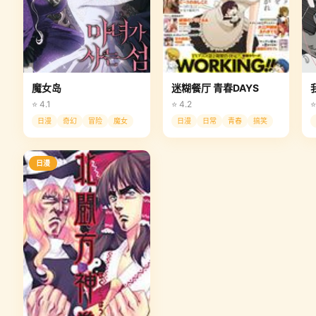
魔女岛
迷糊餐厅 青春DAYS
⭐ 4.1
⭐ 4.2
⭐
日漫
奇幻
冒险
魔女
日漫
日常
青春
搞笑
日漫