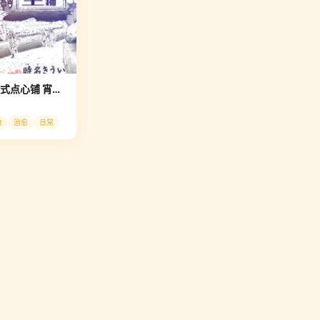
再来哈!日式点心铺 宵月堂
食
治愈
日常