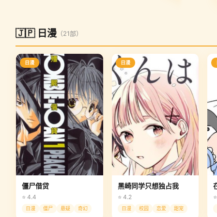
🇯🇵 日漫
（21部）
日漫
日漫
僵尸借贷
黑崎同学只想独占我
⭐ 4.4
⭐ 4.2
⭐
日漫
僵尸
悬疑
奇幻
日漫
校园
恋爱
甜宠