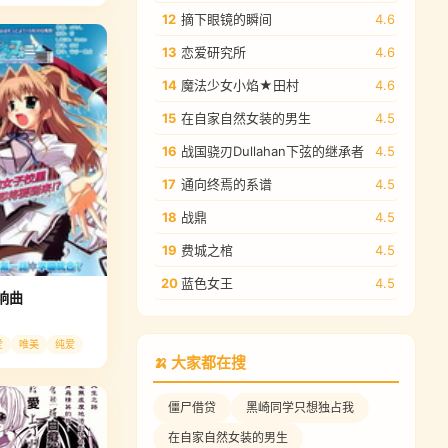
12
摘下眼镜的瞬间
4.6
13
恋爱研究所
4.6
14
魔法少女小焰★田村
4.6
15
在自家自然女装的男生
4.5
16
战国骁刃Dullahan下弦的继承者
4.5
17
通向终焉的系谱
4.5
18
战鼎
4.5
19
费城之棺
4.5
20
蓝色女王
4.5
响曲
爱
唯美
纯爱
🍌 大家都在搜
僵尸借贷
黑崎同学只想独占我
在自家自然女装的男生