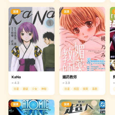
国漫
国漫
KaNa
媚药教师
⭐ 4.3
⭐ 3.9
⭐
日漫
悬疑
少女
神秘
日漫
校园
搞笑
喜剧
国漫
国漫