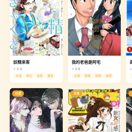
妖精来客
我的老爸是阿宅
⭐ 4.4
⭐ 4.8
⭐
日漫
奇幻
治愈
童话
日漫
家庭
搞笑
温情
日漫
日漫