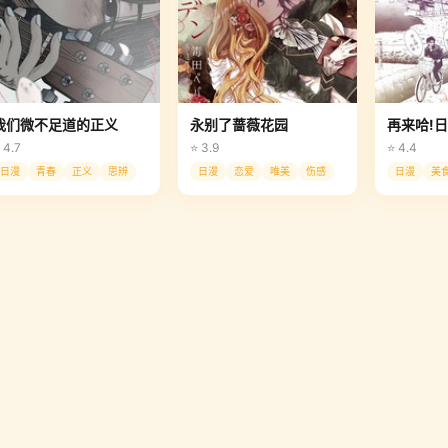
我们微不足道的正义
永别了蔷薇花园
 4.7
⭐ 3.9
⭐ 4.4
日漫
青春
正义
思辨
日漫
恋爱
唯美
伤感
日漫
美