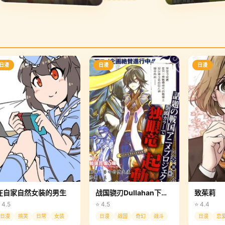
日漫
日漫
日漫
在自家自然女装的男生
战国骁刃Dullahan下弦的继承者
致茱莉
 4.5
⭐ 4.5
⭐ 4.4
日漫
搞笑
日常
女装
日漫
战国
奇幻
战斗
日漫
恋