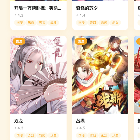
开局一万俯卧撑：轰杀神明
奇怪的苏夕
⭐ 4.3
⭐ 4.4
⭐
国漫
热血
爽文
战斗
国漫
奇幻
治愈
少女
国漫
国漫
双龙
战鼎
⭐ 4.3
⭐ 4.5
⭐
国漫
奇幻
冒险
热血
国漫
修仙
玄幻
热血