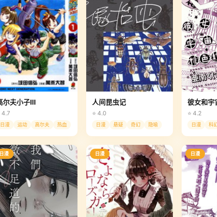
高尔夫小子III
人间昆虫记
彼女和宇
 4.7
⭐ 4.0
⭐ 4.2
日漫
运动
高尔夫
热血
日漫
悬疑
奇幻
隐喻
日漫
科
日漫
日漫
日漫